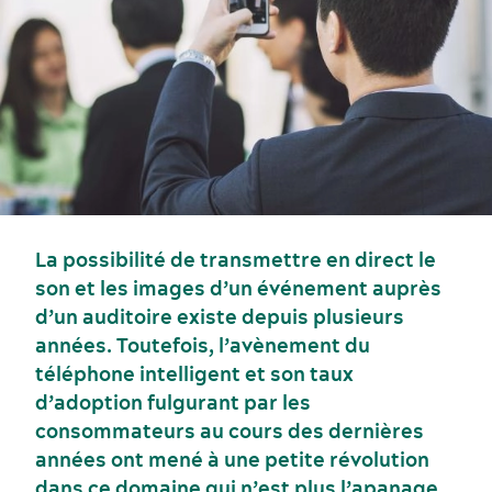
La possibilité de transmettre en direct le
son et les images d’un événement auprès
d’un auditoire existe depuis plusieurs
années. Toutefois, l’avènement du
téléphone intelligent et son taux
d’adoption fulgurant par les
consommateurs au cours des dernières
Événements sportifs
Gastronomie et services alimentaires
années ont mené à une petite révolution
dans ce domaine qui n’est plus l’apanage