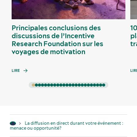
Principales conclusions des
10
discussions de l’Incentive
p
Research Foundation sur les
tr
voyages de motivation
LIRE
LIR
La diffusion en direct durant votre événement :
menace ou opportunité?