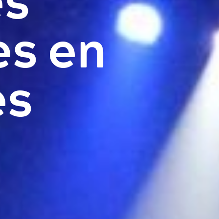
es
Industries clés
s en
Événements sportifs
Écoresponsabilité
ès
événementielle