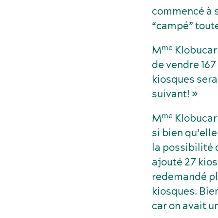
commencé à se 
“campé” toute l
me
M
Klobucar 
de vendre 167
kiosques sera
suivant! »
me
M
Klobucar 
si bien qu’el
la possibilité
ajouté 27 kios
redemandé plu
kiosques. Bie
car on avait un