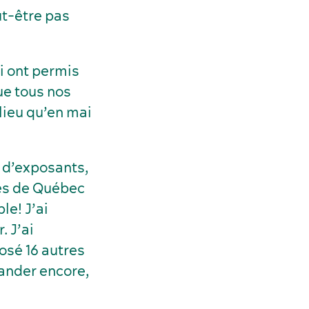
ut-être pas
ui ont permis
ue tous nos
lieu qu’en mai
 d’exposants,
rès de Québec
le! J’ai
. J’ai
osé 16 autres
mander encore,