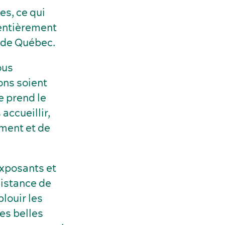
s, ce qui
 entièrement
s de Québec.
ous
ons soient
e prend le
accueillir,
ment et de
exposants et
distance de
louir les
ies belles