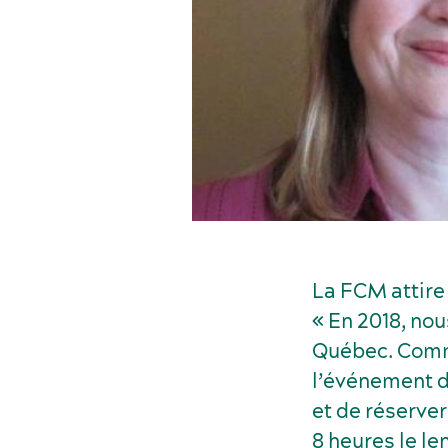
La FCM attire
« En 2018, no
Québec. Comme
l’événement d
et de réserve
8 heures le le