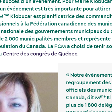
e succès d’un événement. Pour Marie Klobucar
’un événement est très importante pour attirer
me
 M
Klobucar est planificatrice des commandi
sionnels à la Fédération canadienne des munic
ix nationale des gouvernements municipaux du 
e 2 000 municipalités membres et représente 
pulation du Canada. La FCM a choisi de tenir s
au
Centre des congrès de Québec
.
« Notre événement 
regroupement des 
officiels des munic
me
Canada, dit M
Kl
plus de 1 800 délég