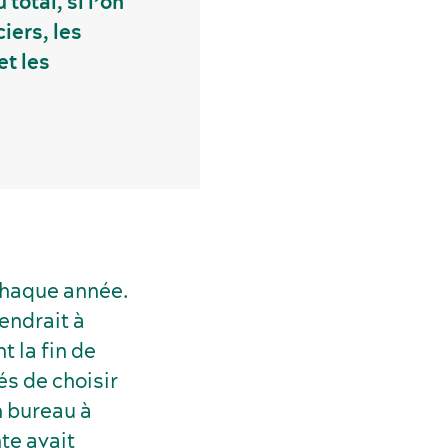
total, si l’on
iers, les
t les
chaque année.
endrait à
 la fin de
s de choisir
n bureau à
te avait