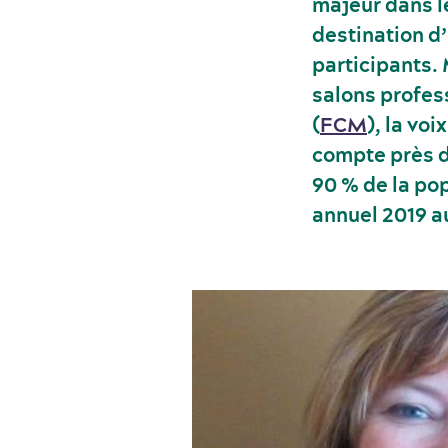
majeur dans l
destination d
participants.
salons profes
(
FCM
), la vo
compte près d
90 % de la po
annuel 2019 