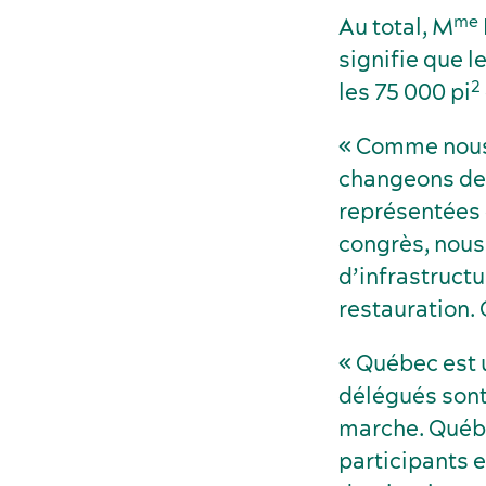
me
Au total, M
signifie que 
2
les 75 000 pi
« Comme nous
changeons de v
représentées 
congrès, nous 
d’infrastruct
restauration. 
« Québec est 
délégués sont 
marche. Québec
participants e