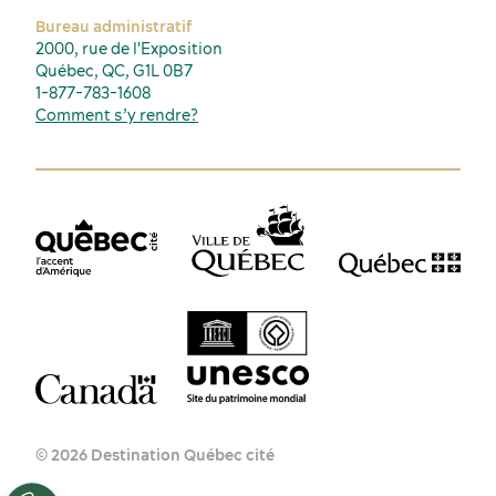
Bureau administratif
2000, rue de l'Exposition
Québec, QC, G1L 0B7
1-877-783-1608
Comment s’y rendre?
© 2026 Destination Québec cité
FR
EN