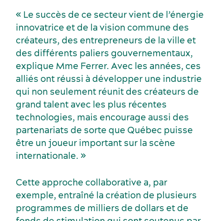
« Le succès de ce secteur vient de l’énergie
Événements sportifs
Lieux de réception
innovatrice et de la vision commune des
créateurs, des entrepreneurs de la ville et
des différents paliers gouvernementaux,
explique Mme Ferrer. Avec les années, ces
alliés ont réussi à développer une industrie
qui non seulement réunit des créateurs de
grand talent avec les plus récentes
technologies, mais encourage aussi des
partenariats de sorte que Québec puisse
être un joueur important sur la scène
internationale. »
Cette approche collaborative a, par
exemple, entraîné la création de plusieurs
Écoresponsabilité événementielle
Fournisseurs
programmes de milliers de dollars et de
fonds de stimulation qui sont soutenus par