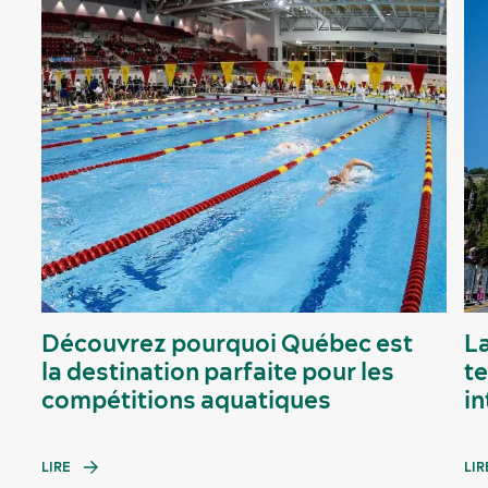
Découvrez pourquoi Québec est
La
la destination parfaite pour les
t
compétitions aquatiques
i
LIRE
LIR