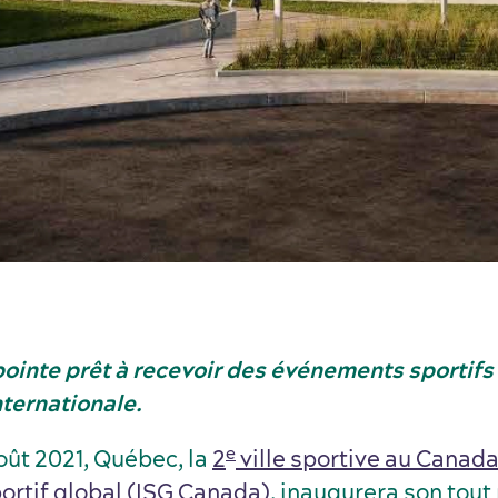
pointe prêt à recevoir des événements sportif
nternationale.
e
oût 2021, Québec, la
2
ville sportive au Canada
portif global (ISG Canada)
, inaugurera son tou