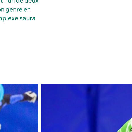
t l’un de deux
n genre en
omplexe saura