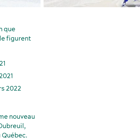
en que
le figurent
21
 2021
ars 2022
mme nouveau
Dubreuil,
u Québec.