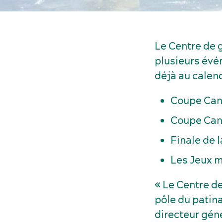
Le Centre de g
plusieurs évé
déjà au calen
Coupe Ca
Coupe Ca
Finale de 
Les Jeux m
« Le Centre d
pôle du patina
directeur gén