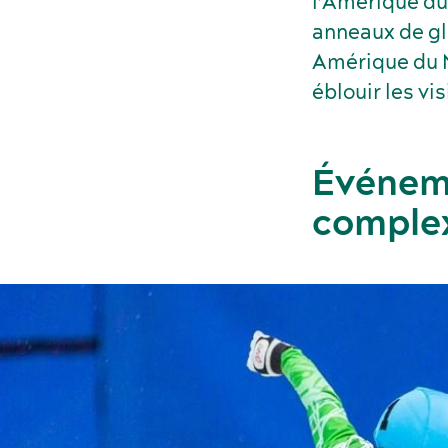
l’Amérique du
anneaux de gla
Amérique du N
éblouir les vi
Événem
complex