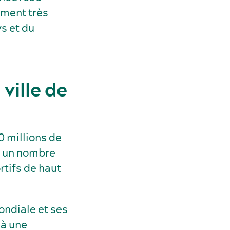
ement très
s et du
ville de
0 millions de
le un nombre
tifs de haut
ondiale et ses
jà une