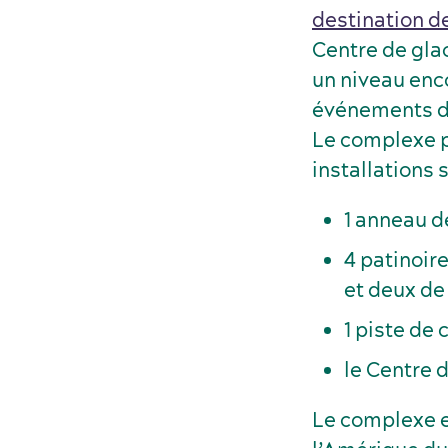
destination d
Centre de gla
un niveau enc
événements de
Le complexe p
installations 
1 anneau d
4 patinoir
et deux de 
1 piste de
le Centre 
Le complexe es