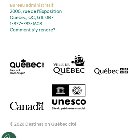
Bureau administratif
2000, rue de l'Exposition
Québec, QC, G1L 0B7
1-877-783-1608
Comment s’y rendre?
© 2026 Destination Québec cité
FR
EN