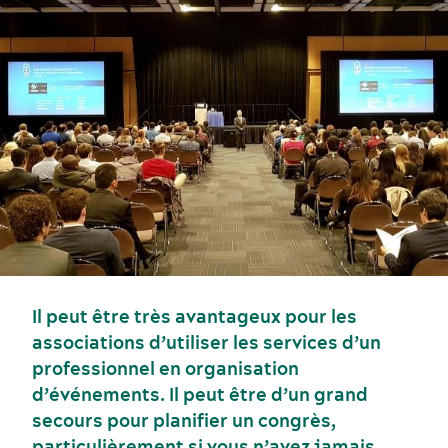
Il peut être très avantageux pour les
associations d’utiliser les services d’un
professionnel en organisation
Événements sportifs
Gastronomie et services alimentaires
d’événements. Il peut être d’un grand
secours pour planifier un congrès,
particulièrement si vous n’avez jamais