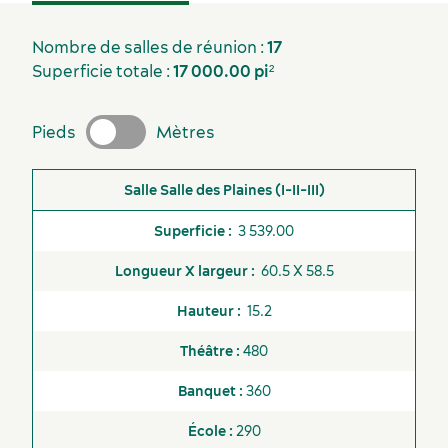
Nombre de salles de réunion :
17
Superficie totale :
17 000.00 pi²
Pieds
Mètres
Salle
Superficie
Longueur X largeur
Hauteur
Théâ
Salle des Plaines (I-II-III)
3 539.00
60.5 X 58.5
Industries clés
15.2
Hébergement
480
360
Non-
290
Disponible
disponible