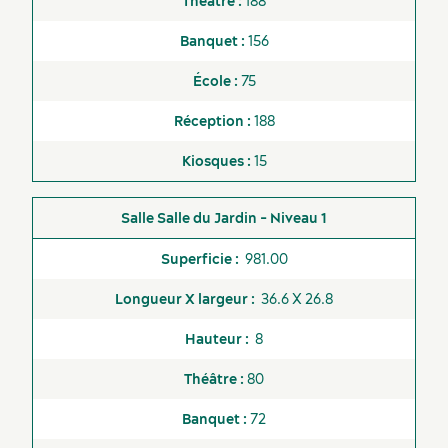
188
156
75
188
Services et outils
15
Salle du Jardin - Niveau 1
981.00
36.6 X 26.8
8
80
72