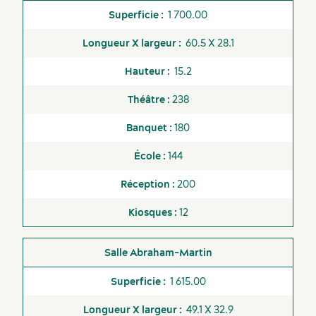
Fournisseurs
1 700.00
60.5 X 28.1
15.2
238
180
144
200
12
Abraham-Martin
1 615.00
49.1 X 32.9