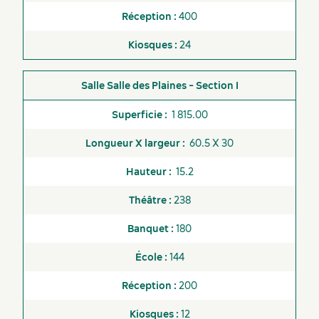
400
Ascenseurs
24
Centre d'affaires
Centre de
Salle des Plaines - Section I
conditionnement
physique
1 815.00
Internet sans fil gratuit
60.5 X 30
Navette aéroportuaire
15.2
Piscine intérieure
238
Quai de livraison
180
Service de navette vers le
144
Événements sportifs
Vieux-Québec
Lieux de réception
200
Service de voiturier
12