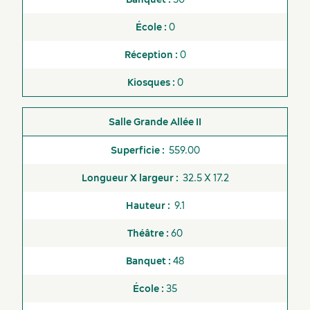
0
0
0
Grande Allée II
559.00
32.5 X 17.2
9.1
60
48
35