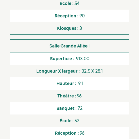
54
90
3
Grande Allée I
913.00
Dernières nouvelles
32.5 X 28.1
9.1
96
72
52
96