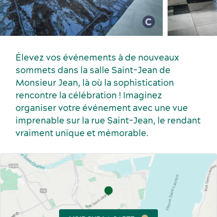
Élevez vos événements à de nouveaux
Événements sportifs
sommets dans la salle Saint-Jean de
Gastronomie et services alimentaires
Monsieur Jean, là où la sophistication
rencontre la célébration ! Imaginez
organiser votre événement avec une vue
imprenable sur la rue Saint-Jean, le rendant
vraiment unique et mémorable.
Voyage de motivation
Histoire et culture