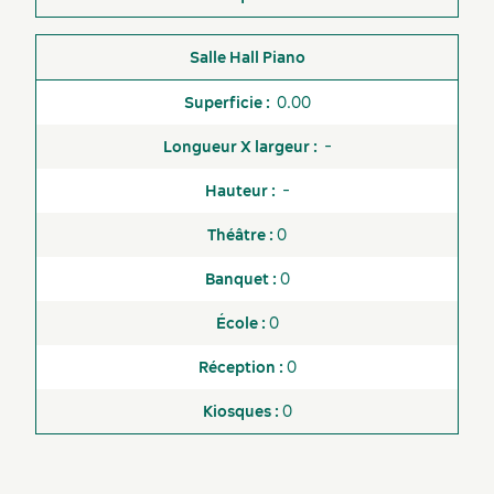
physique
Concierge
Hall Piano
Services et outils
Internet sans fil gratuit
0.00
Navette aéroportuaire
-
Quai de livraison
-
Service de navette vers le
0
Vieux-Québec
0
Service de voiturier
0
Dernières nouvelles
Service traiteur exclusif
0
Services audiovisuels
internes
0
Spa extérieur
Spa intérieur