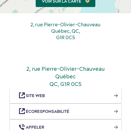
VOIR SUR LA CARTE
2, rue Pierre-Olivier-Chauveau
Québec, QC,
G1R 0C5
Activités et expériences
Salles de réunion
2, rue Pierre-Olivier-Chauveau
Québec
QC, G1R 0C5
SITE WEB
ÉCORESPONSABILITÉ
Industries clés
APPELER
Hébergement