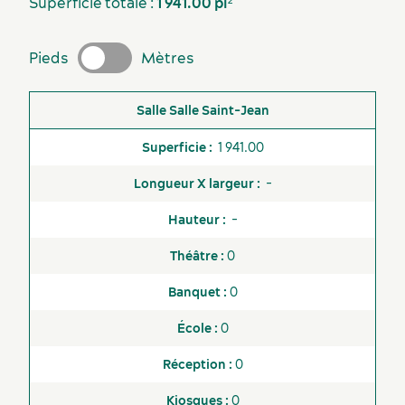
Superficie totale :
1 941.00 pi²
Écoresponsabilité événementielle
Fournisseurs
Pieds
Mètres
Salle
Superficie
Longueur X largeur
Hauteur
Théâ
Salle Saint-Jean
1 941.00
-
-
Activités et expériences
Non-
0
Disponible
disponible
0
Ascenseurs
0
Centre d'affaires
0
Centre de
conditionnement
0