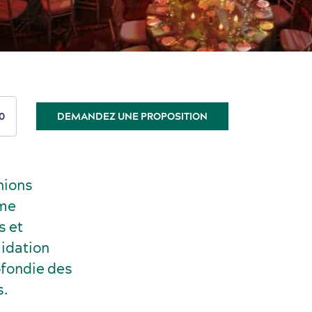
0
DEMANDEZ UNE PROPOSITION
nions
ème
s et
lidation
ofondie des
s.