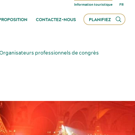
Information touristique
EN
FR
PROPOSITION
CONTACTEZ-NOUS
PLANIFIEZ
Tous
Organisateurs professionnels de congrès
Dém
une
rec
À
Salles de réunion
déco
Hébergement
Lieux de réception
Fournisseurs