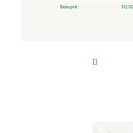
Beaupré
312.0
Service 
Service d
Service t
Services
Spa exté
[]
Spa intér
Traiteur 