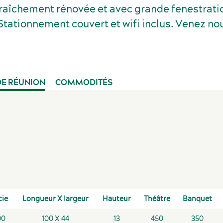
fraîchement rénovée et avec grande fenestrati
Stationnement couvert et wifi inclus. Venez nous
DE RÉUNION
COMMODITÉS
cie
Longueur X largeur
Hauteur
Théâtre
Banquet
00
100 X 44
13
450
350