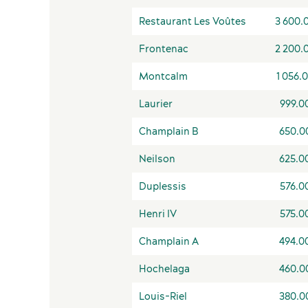
Restaurant Les Voûtes
3 600.
Frontenac
2 200.
Montcalm
1 056.
Laurier
999.0
Champlain B
650.0
Ascense
Neilson
625.0
Centre d'
Duplessis
576.0
Centre d
Henri IV
575.0
Concier
Champlain A
494.0
Internet 
Hochelaga
460.0
Navette 
Louis-Riel
380.0
Quai de l