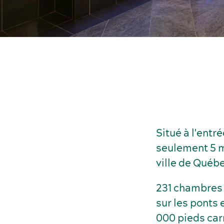
Situé à l'ent
seulement 5 mi
ville de Québ
231 chambres e
sur les ponts e
000 pieds carr