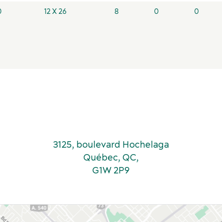
0
12 X 26
8
0
0
de navette vers le Vieux-Québec
e voiturier
raiteur exclusif
 audiovisuels internes
rieur
ieur
extérieur autorisé
3125, boulevard Hochelaga
Québec, QC,
G1W 2P9