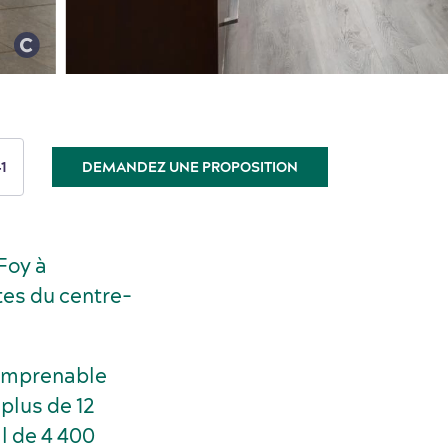
1
DEMANDEZ UNE PROPOSITION
Foy à
utes du centre-
e imprenable
 plus de 12
al de 4 400