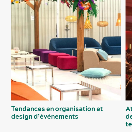
Tendances en organisation et
At
design d’événements
d
t