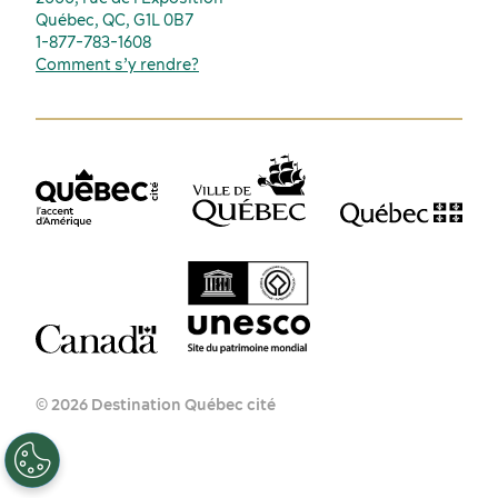
Québec, QC, G1L 0B7
1-877-783-1608
Comment s’y rendre?
© 2026 Destination Québec cité
FR
EN