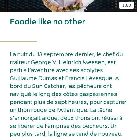
1:58
Activités et expériences
Salles de réunion
Foodie like no other
La nuit du 13 septembre dernier, le chef du
traiteur George V, Heinrich Meesen, est
parti à l’aventure avec ses acolytes
Industries clés
Guillaume Dumas et Francis Lévesque. À
Hébergement
bord du Sun Catcher, les pêcheurs ont
navigué le long des côtes gaspésiennes
pendant plus de sept heures, pour capturer
un thon rouge de l’Atlantique. La tâche
s’annonçait ardue, deux thons ont réussi à
se libérer de l’emprise des pêcheurs. Un
peu plus tard, la ligne se tend de nouveau.