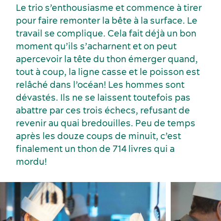
Événements sportifs
Le trio s’enthousiasme et commence à tirer
Lieux de réception
pour faire remonter la bête à la surface. Le
travail se complique. Cela fait déjà un bon
moment qu’ils s’acharnent et on peut
apercevoir la tête du thon émerger quand,
tout à coup, la ligne casse et le poisson est
relâché dans l’océan! Les hommes sont
dévastés. Ils ne se laissent toutefois pas
Écoresponsabilité événementielle
Fournisseurs
abattre par ces trois échecs, refusant de
revenir au quai bredouilles. Peu de temps
après les douze coups de minuit, c’est
finalement un thon de 714 livres qui a
mordu!
Activités et expériences