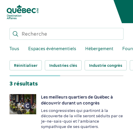
Tous
Espaces événementiels
Hébergement
Four
Réinitialiser
Industries clés
Industrie congrès
Bien-être et nature
Centre-ville / Centre des congrès
Histoire et culture
Sainte-Foy / Université Laval
Congrès, réunions et expositions
3
résultats
Typiquement Québec
En périphérie
Les meilleurs quartiers de Québec à
découvrir durant un congrès
Événements sportifs
Les congressistes qui partiront à la
Gastronomie et services alimentaires
découverte de la ville seront séduits par ce
je-ne-sais-quoi et l’ambiance
sympathique de ses quartiers.