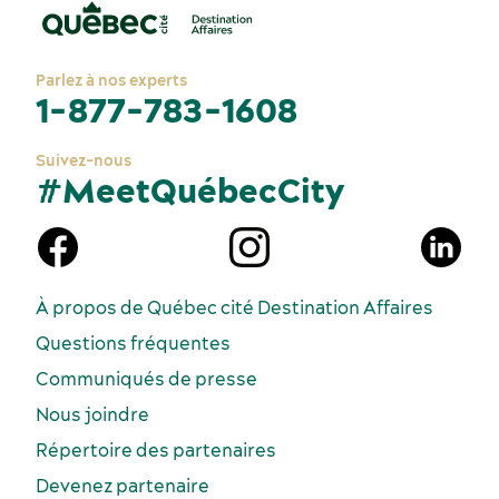
Parlez à nos experts
Activités et expériences
1-877-783-1608
Suivez-nous
#MeetQuébecCity
Services et outils
À propos de Québec cité Destination Affaires
Dernières nouvelles
Questions fréquentes
Communiqués de presse
Nous joindre
Répertoire des partenaires
Devenez partenaire