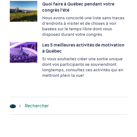
Quoi faire à Québec pendant votre
Voyage de motivation
Histoire et culture
congrès l’été
Nous avons concocté une liste sans tracas
d’endroits à visiter et de choses à voir
basées sur le temps libre dont vous
disposez durant votre congrès.
Activités et expériences
Salles de réunion
Les 5 meilleures activités de motivation
à Québec
Si vous souhaitez créer une sortie unique
dont vos participants se souviendront
Industries clés
longtemps, consultez ces activités qui en
Hébergement
mettront plein la vue!
Événements sportifs
Lieux de réception
Rechercher
Écoresponsabilité événementielle
Fournisseurs