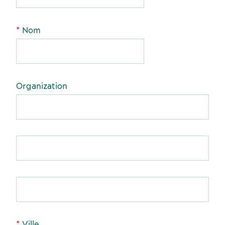
Événements sportifs
Lieux de réception
Nom
Organization
Écoresponsabilité événementielle
Fournisseurs
Activités et expériences
Ville