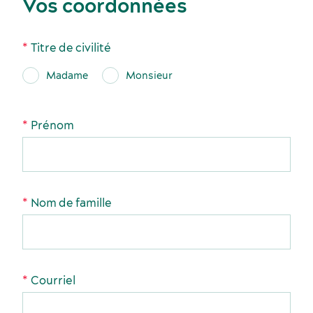
Vos coordonnées
Titre de civilité
Événements sportifs
Gastronomie et services alimentaires
Madame
Monsieur
Prénom
Voyage de motivation
Nom de famille
Histoire et culture
Courriel