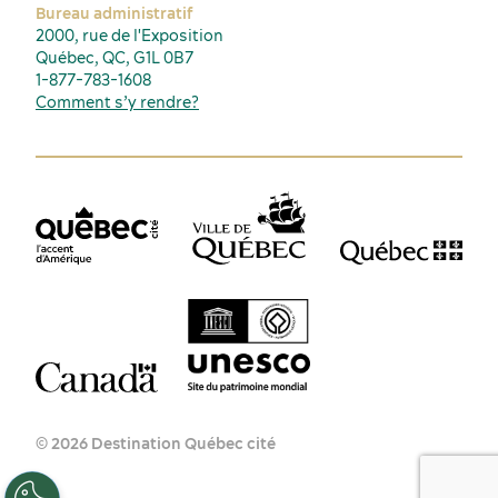
Bureau administratif
2000, rue de l'Exposition
Québec, QC, G1L 0B7
1-877-783-1608
Comment s’y rendre?
© 2026 Destination Québec cité
FR
EN