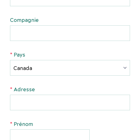
Activités et expériences
Compagnie
Salles de réunion
Pays
Industries clés
Hébergement
Adresse
Prénom